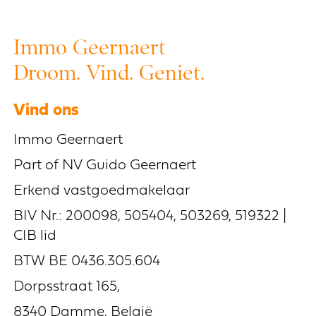
Immo Geernaert
Droom. Vind. Geniet.
Vind ons
Immo Geernaert
Part of NV Guido Geernaert
Erkend vastgoedmakelaar
BIV Nr.: 200098, 505404, 503269, 519322 |
CIB lid
BTW BE 0436.305.604
Dorpsstraat 165,
8340 Damme, België