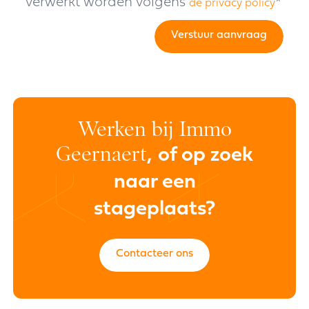
verwerkt worden volgens
*
de privacy policy
Verstuur aanvraag
Werken bij Immo
Geernaert
,
of op zoek
naar een
stageplaats?
Contacteer ons