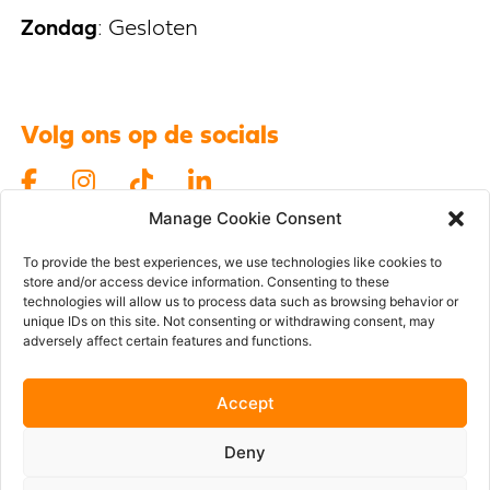
Zondag
: Gesloten
Volg ons op de socials
Manage Cookie Consent
To provide the best experiences, we use technologies like cookies to
store and/or access device information. Consenting to these
technologies will allow us to process data such as browsing behavior or
unique IDs on this site. Not consenting or withdrawing consent, may
adversely affect certain features and functions.
Cookie
Privacybeleid
Gebruiksvoorwaarden
Design by
Llama.
Code by
Compagnon
Accept
Deny
Erkend vastgoedmakelaar-bemiddelaar BIV 200098 /
505404 / 503269 / 519322 België. Adres BIV: